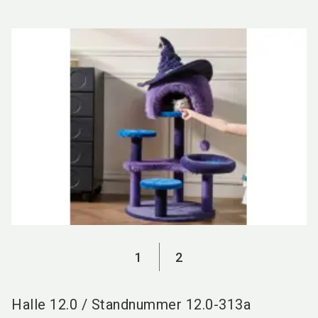
language
DE
search
1
2
Halle
12.0
/
Standnummer
12.0-313a