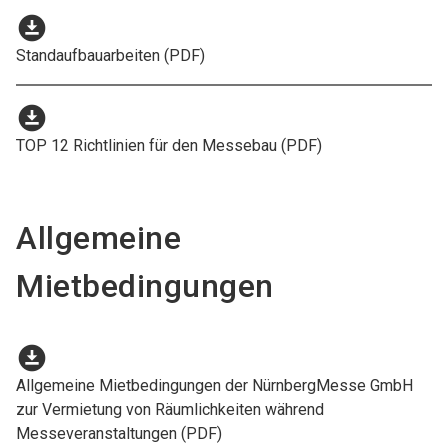
download_for_offline
Standaufbauarbeiten (PDF)
download_for_offline
TOP 12 Richtlinien für den Messebau (PDF)
Allgemeine
Mietbedingungen
download_for_offline
Allgemeine Mietbedingungen der NürnbergMesse GmbH
zur Vermietung von Räumlichkeiten während
Messeveranstaltungen (PDF)