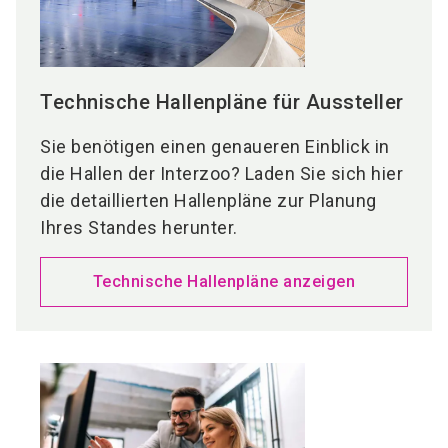
Die NürnbergMesse betreibt eine eigene
Hotelbuchungsplattform, erreichbar unter
hotels.nuernbergmesse.de
, auf der wir
Technische Hallenpläne für Aussteller
Ausstellern Hotelkontingente in unseren
Sie benötigen einen genaueren Einblick in
PartnerHotels anbieten. Buchen Sie gerne hier,
die Hallen der Interzoo? Laden Sie sich hier
wenden Sie sich an das Reisebüro Ihres
die detaillierten Hallenpläne zur Planung
Vertrauens oder buchen Sie direkt in Ihrem
Ihres Standes herunter.
Wunschhotel.
Technische Hallenpläne anzeigen