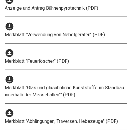
download_for_offline
Anzeige und Antrag Bühnenpyrotechnik (PDF)
download_for_offline
Merkblatt "Verwendung von Nebelgeräten" (PDF)
download_for_offline
Merkblatt "Feuerlöscher" (PDF)
download_for_offline
Merkblatt "Glas und glasähnliche Kunststoffe im Standbau
innerhalb der Messehallen”" (PDF)
download_for_offline
Merkblatt "Abhängungen, Traversen, Hebezeuge" (PDF)