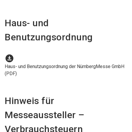
Haus- und
Benutzungsordnung
download_for_offline
Haus- und Benutzungsordnung der NürnbergMesse GmbH
(PDF)
Hinweis für
Messeaussteller –
Verbrauchsteuern