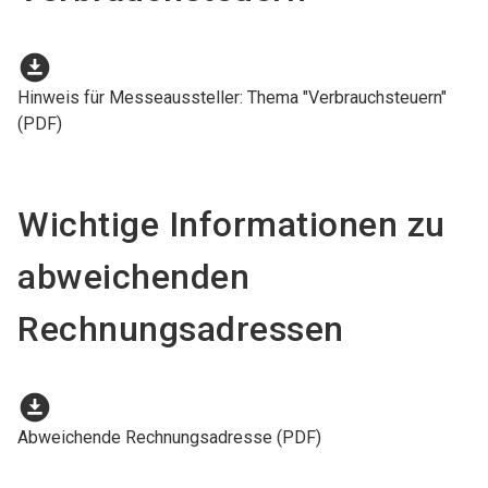
download_for_offline
Hinweis für Messeaussteller: Thema "Verbrauchsteuern"
(PDF)
Wichtige Informationen zu
abweichenden
Rechnungsadressen
download_for_offline
Abweichende Rechnungsadresse (PDF)