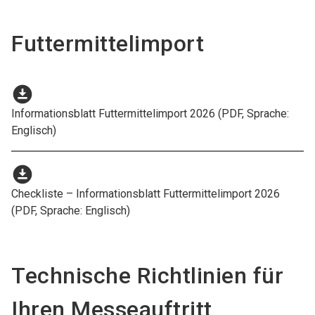
Futtermittelimport
download_for_offline
Informationsblatt Futtermittelimport 2026 (PDF, Sprache:
Englisch)
download_for_offline
Checkliste – Informationsblatt Futtermittelimport 2026
(PDF, Sprache: Englisch)
Technische Richtlinien für
Ihren Messeauftritt