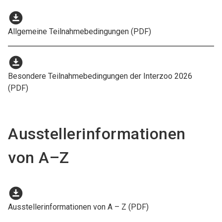
download_for_offline
Allgemeine Teilnahmebedingungen (PDF)
download_for_offline
Besondere Teilnahmebedingungen der Interzoo 2026
(PDF)
Ausstellerinformationen
von A–Z
download_for_offline
Ausstellerinformationen von A – Z (PDF)