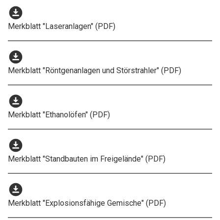
download_for_offline
Merkblatt "Laseranlagen" (PDF)
download_for_offline
Merkblatt "Röntgenanlagen und Störstrahler" (PDF)
download_for_offline
Merkblatt "Ethanolöfen" (PDF)
download_for_offline
Merkblatt "Standbauten im Freigelände" (PDF)
download_for_offline
Merkblatt "Explosionsfähige Gemische" (PDF)