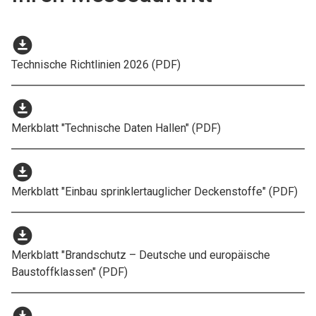
download_for_offline
Technische Richtlinien 2026 (PDF)
download_for_offline
Merkblatt "Technische Daten Hallen" (PDF)
download_for_offline
Merkblatt "Einbau sprinklertauglicher Deckenstoffe" (PDF)
download_for_offline
Merkblatt "Brandschutz – Deutsche und europäische
Baustoffklassen" (PDF)