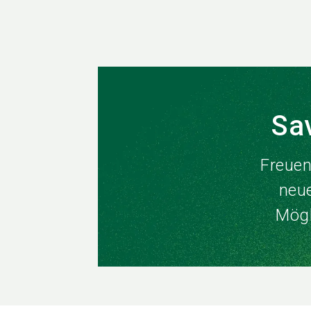
Sa
Freuen
neu
Mögl