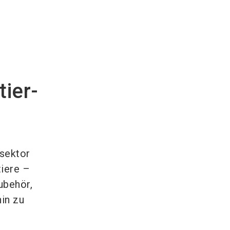
ier-
rsektor
iere –
ubehör,
hin zu