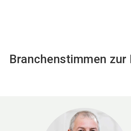
SICCE S.r.l.
Von BARF
d.o.o.
Branchenstimmen zur 