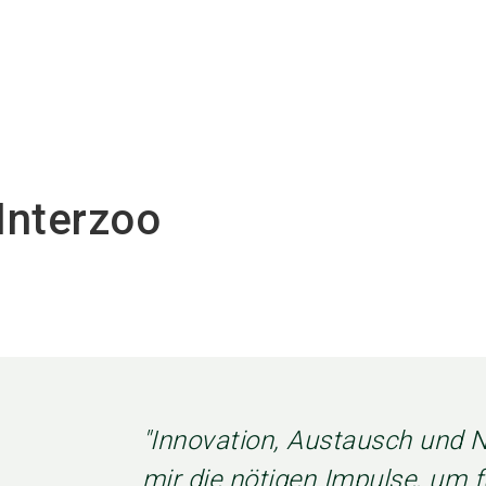
Interquell
Shandong
FAMSUN CO.
GmbH
Luscious Pet
LTD
Food
Interzoo
"Innovation, Austausch und N
mir die nötigen Impulse, um f