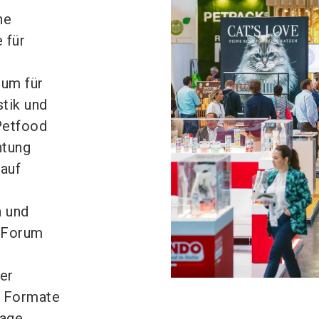
he
 für
rum für
stik und
 Petfood
htung
 auf
 und
 Forum
er
e Formate
tage