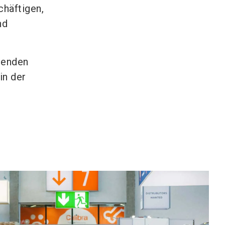
chäftigen,
nd
renden
in der