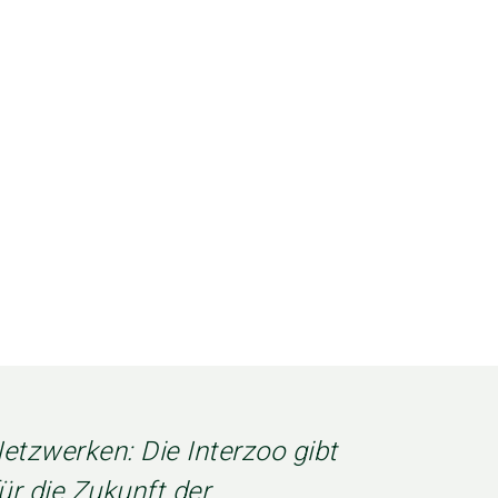
,
ApexBrasil
etzwerken: Die Interzoo gibt
ür die Zukunft der