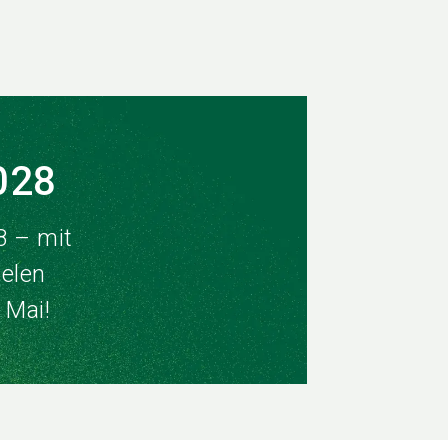
028
8 – mit
elen
 Mai!