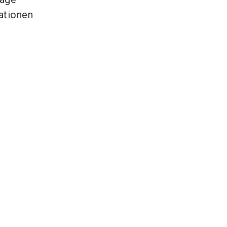
ationen
e
Aussteller im Fokus