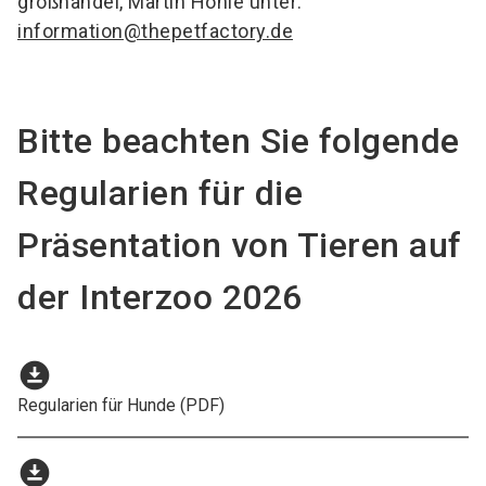
großhandel, Martin Höhle unter:
information@thepetfactory.de
Bitte beachten Sie folgende
Regularien für die
Präsentation von Tieren auf
der Interzoo 2026
download_for_offline
Regularien für Hunde (PDF)
download_for_offline