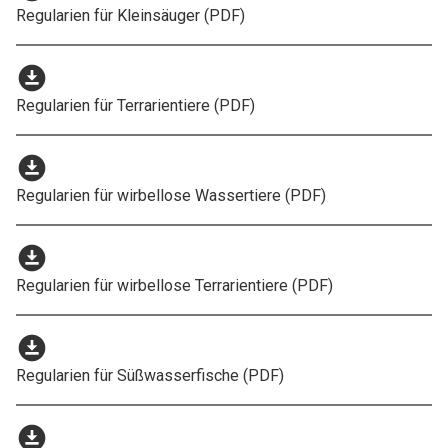
Regularien für Kleinsäuger (PDF)
download_for_offline
Regularien für Terrarientiere (PDF)
download_for_offline
Regularien für wirbellose Wassertiere (PDF)
download_for_offline
Regularien für wirbellose Terrarientiere (PDF)
download_for_offline
Regularien für Süßwasserfische (PDF)
download_for_offline