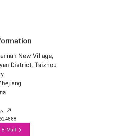
formation
ennan New Village,
an District, Taizhou
ty
Zhejiang
na
te
624888
 E-Mail