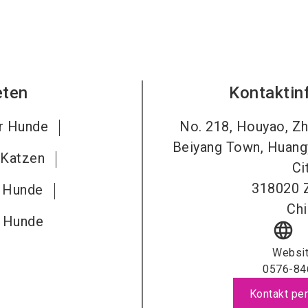
eten
Kontaktin
ür Hunde
No. 218, Houyao, Zh
Beiyang Town, Huangy
 Katzen
Ci
318020
r Hunde
Chi
r Hunde
language
Websi
0576-84
Kontakt per