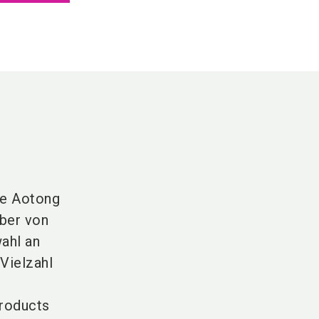
ie Aotong
iber von
ahl an
Vielzahl
Products