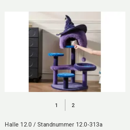
language
DE
search
1
2
Halle
12.0
/
Standnummer
12.0-313a