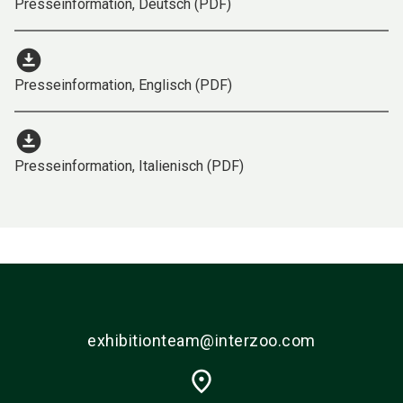
Presseinformation, Deutsch (PDF)
download_for_offline
Presseinformation, Englisch (PDF)
download_for_offline
Presseinformation, Italienisch (PDF)
exhibitionteam@interzoo.com
place