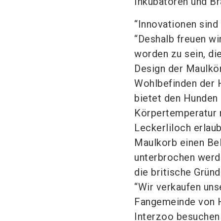
Inkubatoren und Br
“Innovationen sin
“Deshalb freuen wi
worden zu sein, di
Design der Maulkö
Wohlbefinden der H
bietet den Hunden 
Körpertemperatur r
Leckerliloch erlau
Maulkorb einen Be
unterbrochen werd
die britische Gründ
“Wir verkaufen uns
Fangemeinde von Hu
Interzoo besuchen w