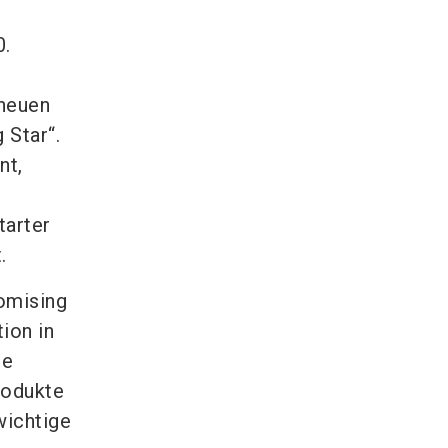
0.
 neuen
 Star“.
nt,
tarter
.
omising
ion in
ie
rodukte
wichtige