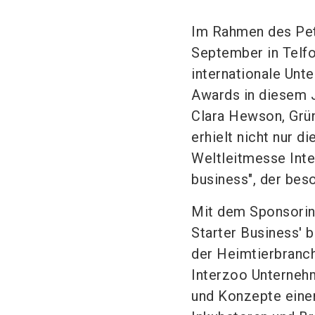
Im Rahmen des Pet
September in Telfo
internationale Unt
Awards in diesem J
Clara Hewson, Grü
erhielt nicht nur 
Weltleitmesse Inte
business", der bes
Mit dem Sponsorin
Starter Business' b
der Heimtierbranch
Interzoo Unternehm
und Konzepte einem