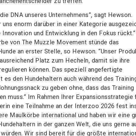
anchenentscheider zu treffen.
d die DNA unseres Unternehmens”, sagt Hewson.
r uns enorm darüber in einer Kategorie ausgezei
e Innovation und Entwicklung in den Fokus rückt.
rbe von The Muzzle Movement stünde das
unde an erster Stelle, so Hewson. “Unser Produ
ausreichend Platz zum Hecheln, damit sie ihre
egulieren können. Das speziell angefertigte
bt es den Hundehaltern auch während des Trainin
lohnungssnack zu geben ohne, dass das Training
en muss.” Im Rahmen Ihrer Expansionsstrategie 
erin eine Teilnahme an der Interzoo 2026 fest in
ere Maulkörbe international und haben wir eine 
ndehaltern in der ganzen Welt, die uns gerne a
ürden. Wir sind bereit für die größte internatio