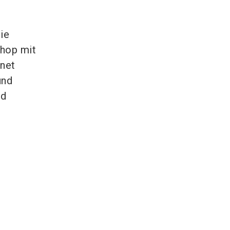
ie
shop mit
hnet
und
nd