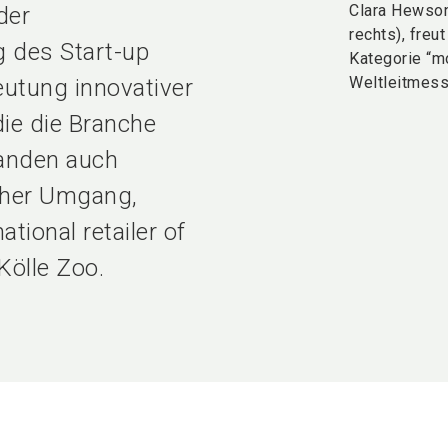
Clara Hewson
der
rechts), fre
g des Start-up
Kategorie “m
Weltleitmess
eutung innovativer
ie die Branche
tanden auch
icher Umgang,
tional retailer of
Kölle Zoo.