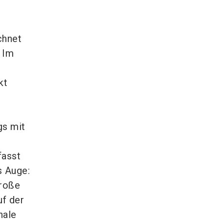
chnet
” Im
kt
gs mit
fasst
s Auge:
große
uf der
nale