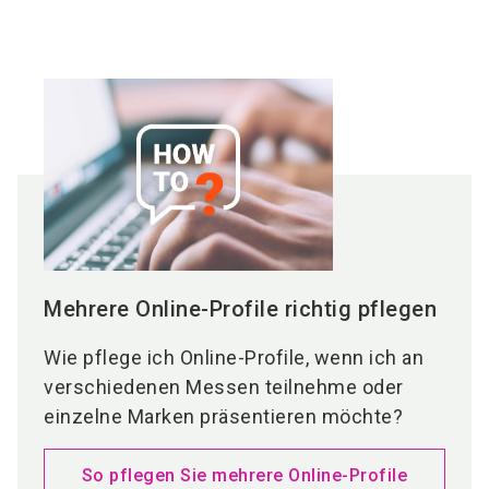
- ein
weiteres Unternehmensprofil anlegen
Klicken Sie in der Übersicht auf das
oder
gewünschte Unternehmensprofil
oder nutzen
- ein
bestehendes Unternehmensprofil
Sie das Icon "Profil bearbeiten".
bearbeiten
.
Navigieren Sie durch die verschiedenen
Bereiche/Reiter
wie
Unternehmensbeschreibung, Logo & Bilder,
Downloads
und
Mitarbeiter
, um alle relevanten
Daten zu bearbeiten oder zu aktualisieren.
Speichern Sie Ihre Änderungen
, damit sie
übernommen werden.
Mehrere Online-Profile richtig pflegen
Wie pflege ich Online-Profile, wenn ich an
verschiedenen Messen teilnehme oder
einzelne Marken präsentieren möchte?
So pflegen Sie mehrere Online-Profile