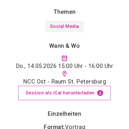
Themen
Social Media
Wann & Wo
calendar_month
Do., 14.05.2026 15:00 Uhr - 16:00 Uhr
location_on
NCC Ost - Raum St. Petersburg
download_for_offline
Session als iCal herunterladen
Einzelheiten
Format
:
Vortrag