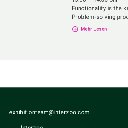
Functionality is the k
Problem-solving prod
add_circle_outline
Mehr Lesen
exhibitionteam@interzoo.com
Interzoo