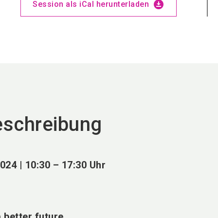
download_for_offline
Session als iCal herunterladen
eschreibung
:
024 | 10:30 – 17:30 Uhr
a better future.