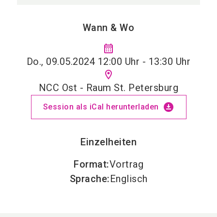
Wann & Wo
calendar_month
Do., 09.05.2024 12:00 Uhr - 13:30 Uhr
location_on
NCC Ost - Raum St. Petersburg
download_for_offline
Session als iCal herunterladen
Einzelheiten
Format
:
Vortrag
Sprache
:
Englisch