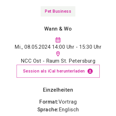
Pet Business
Wann & Wo
calendar_month
Mi., 08.05.2024 14:00 Uhr - 15:30 Uhr
location_on
NCC Ost - Raum St. Petersburg
download_for_offline
Session als iCal herunterladen
Einzelheiten
Format
:
Vortrag
Sprache
:
Englisch