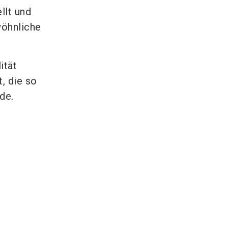
llt und
wöhnliche
ität
, die so
de.