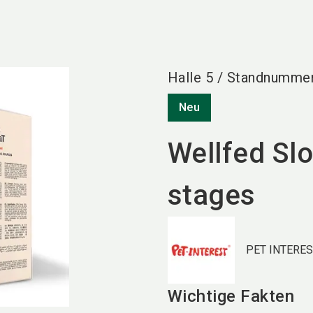
Halle
5
/
Standnumme
Neu
Wellfed Slo
stages
PET INTEREST
Wichtige Fakten