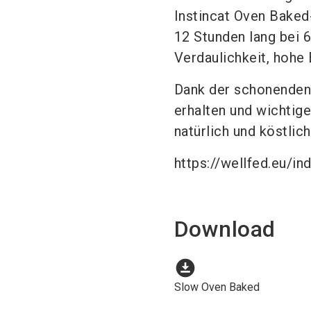
Instincat Oven Baked
12 Stunden lang bei 
Verdaulichkeit, hohe
Dank der schonenden 
erhalten und wichtig
natürlich und köstlic
https://wellfed.eu/i
Download
download_for_offline
Slow Oven Baked