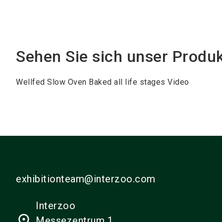
Sehen Sie sich unser Produ
Wellfed Slow Oven Baked all life stages Video
exhibitionteam@interzoo.com
Interzoo
place
Messezentrum 1