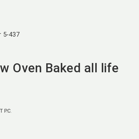
language
DE
search
r
5-437
w Oven Baked all life
 P.C.