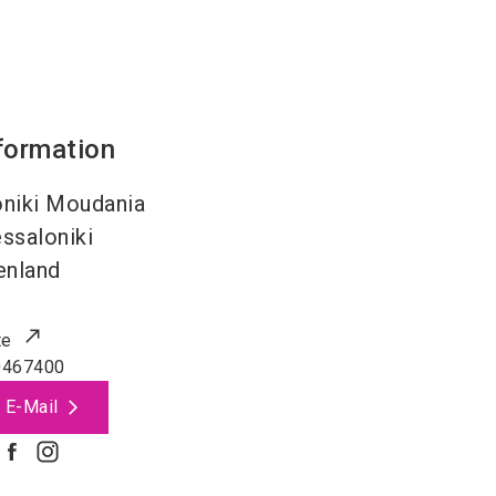
formation
niki Moudania
ssaloniki
enland
te
0467400
 E-Mail