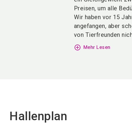
Preisen, um alle Bedü
Wir haben vor 15 Jah
angefangen, aber sch
von Tierfreunden nicht
add_circle_outline
Mehr Lesen
Hallenplan