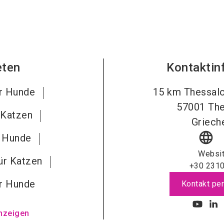
eten
Kontaktin
ür Hunde
15 km Thessalo
57001
The
 Katzen
Griech
language
r Hunde
Websi
ür Katzen
+30 231
r Hunde
Kontakt per
nzeigen