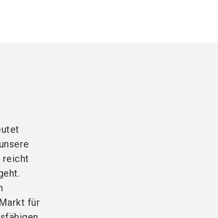
eutet
 unsere
 reicht
geht.
n
Markt für
bsfähigen