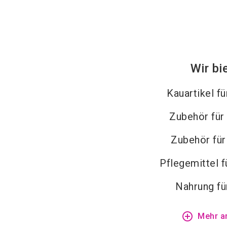
Wir bi
Kauartikel f
Zubehör für
Zubehör fü
Pflegemittel f
Nahrung fü
add_circle_outline
Mehr a