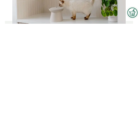
Interzoo-Newsletter
Branchenwissen, Insights und
Neuigkeiten zur Interzoo – das
bietet Ihnen der Newsletter der
Trinkbrunnen
Weltleitmesse der
internationalen Heimtierbranche.
Zum Produkt
Melden Sie sich jetzt an und
bleiben Sie immer up-to-date.