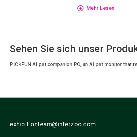
add_circle_outline
Mehr Lesen
Sehen Sie sich unser Produ
PICKFUN AI pet companion PO, an AI pet monitor that re
exhibitionteam@interzoo.com