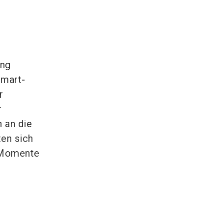
ung
Smart-
r
r
 an die
ten sich
r Momente