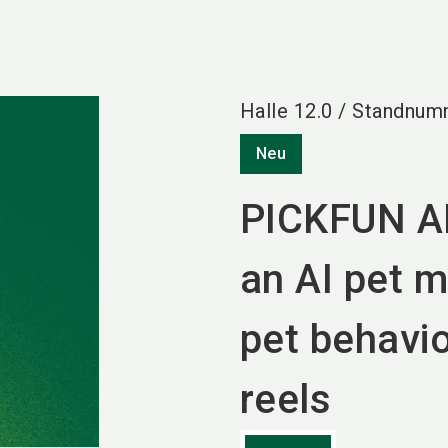
Halle
12.0
/
Standnum
Neu
PICKFUN AI
an AI pet m
pet behavio
reels