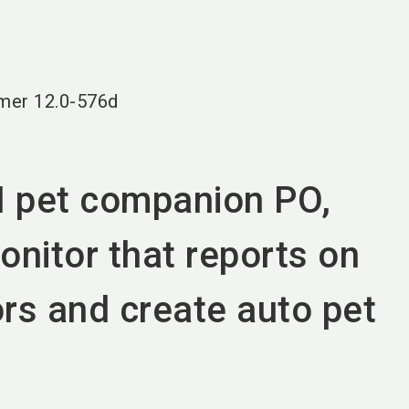
language
DE
search
mer
12.0-576d
 pet companion PO,
onitor that reports on
rs and create auto pet