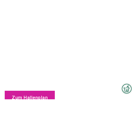
Zum Hallenplan
Interzoo-Newsletter
Branchenwissen, Insights und
Neuigkeiten zur Interzoo – das
Produkte
bietet Ihnen der Newsletter der