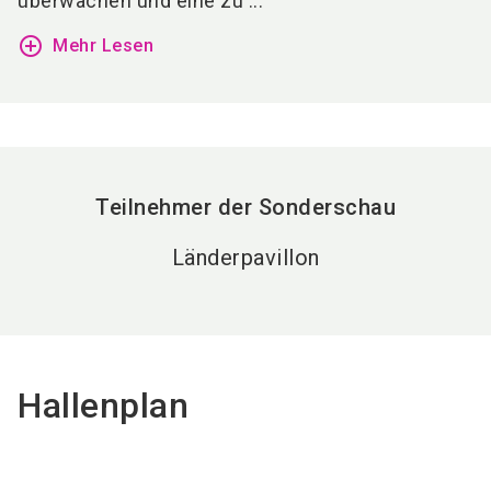
überwachen und eine zu ...
add_circle_outline
Mehr Lesen
Teilnehmer der Sonderschau
Länderpavillon
Hallenplan