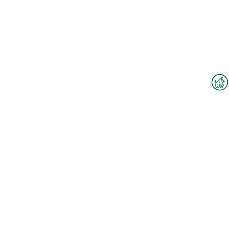
Interzoo-Newsletter
Branchenwissen, Insights und
Neuigkeiten zur Interzoo – das
Zum Hallenplan
bietet Ihnen der Newsletter der
Weltleitmesse der
internationalen Heimtierbranche.
Sehen Sie sich unser Firmenvideo an
Melden Sie sich jetzt an und
bleiben Sie immer up-to-date.
CHARM PET FOOD ITALY S.R.L. Video