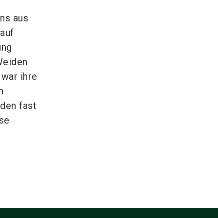
ns aus
 auf
ung
 Weiden
war ihre
n
den fast
ese