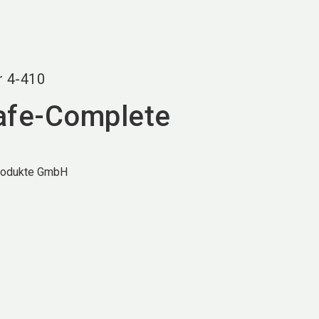
language
DE
search
r
4-410
afe-Complete
rodukte GmbH