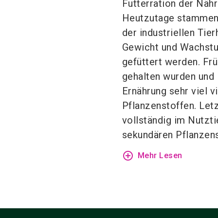
Futterration der Nähr
Heutzutage stammen 
der industriellen Tier
Gewicht und Wachstum
gefüttert werden. Frü
gehalten wurden und 
Ernährung sehr viel v
Pflanzenstoffen. Let
vollständig im Nutzt
sekundären Pflanzenst
add_circle_outline
Mehr Lesen