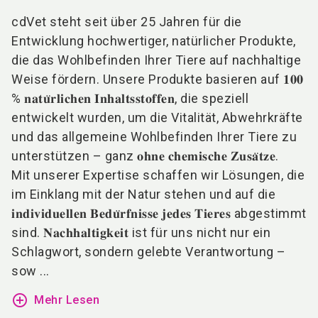
cdVet steht seit über 25 Jahren für die
Entwicklung hochwertiger, natürlicher Produkte,
die das Wohlbefinden Ihrer Tiere auf nachhaltige
Weise fördern. Unsere Produkte basieren auf 𝟏𝟎𝟎
% 𝐧𝐚𝐭𝐮̈𝐫𝐥𝐢𝐜𝐡𝐞𝐧 𝐈𝐧𝐡𝐚𝐥𝐭𝐬𝐬𝐭𝐨𝐟𝐟𝐞𝐧
, die speziell
entwickelt wurden, um die Vitalität, Abwehrkräfte
und das allgemeine Wohlbefinden Ihrer Tiere zu
unterstützen – ganz 𝐨𝐡𝐧𝐞 𝐜𝐡𝐞𝐦𝐢𝐬𝐜𝐡𝐞 𝐙𝐮𝐬𝐚̈𝐭𝐳𝐞
.
Mit unserer Expertise schaffen wir Lösungen, die
im Einklang mit der Natur stehen und auf die
𝐢𝐧𝐝𝐢𝐯𝐢𝐝𝐮𝐞𝐥𝐥𝐞𝐧 𝐁𝐞𝐝𝐮̈𝐫𝐟𝐧𝐢𝐬𝐬𝐞 𝐣𝐞𝐝𝐞𝐬 𝐓𝐢𝐞𝐫𝐞𝐬
abgestimmt
sind. 𝐍𝐚𝐜𝐡𝐡𝐚𝐥𝐭𝐢𝐠𝐤𝐞𝐢𝐭
ist für uns nicht nur ein
Schlagwort, sondern gelebte Verantwortung –
sow ...
add_circle_outline
Mehr Lesen