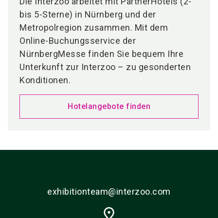
Die Interzoo arbeitet mit PartnerHotels (2-
bis 5-Sterne) in Nürnberg und der
Metropolregion zusammen. Mit dem
Online-Buchungsservice der
NürnbergMesse finden Sie bequem Ihre
Unterkunft zur Interzoo – zu gesonderten
Konditionen.
Hotelangebote finden
exhibitionteam@interzoo.com
place