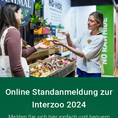
language
DE
search
Online Standanmeldung zur
Interzoo 2024
Melden Sie sich hier einfach und bequem