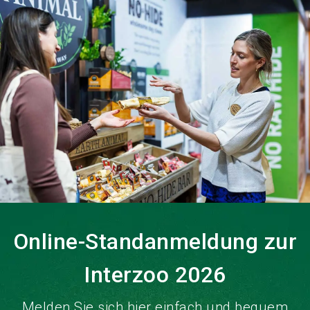
language
DE
search
Online-Standanmeldung zur
Interzoo 2026
Melden Sie sich hier einfach und bequem