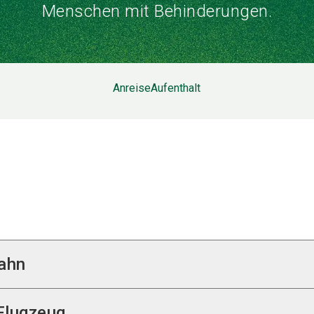
Menschen mit Behinderungen.
Anreise
Aufenthalt
Bahn
Bahn dauert vom Hauptbahnhof zum Messegelände
Flugzeug