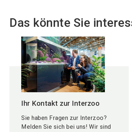
Telefon:
+49 9 11 86
Das könnte Sie interes
Den Übergabeort kön
Telefonnummern de
Je nach Veranstaltun
Operation Center:
+49
NCC West:
+49 9 11 
NCC Ost:
+49 9 11 86
Frankenhalle:
+49 9 1
Ihr Kontakt zur Interzoo
Sie haben Fragen zur Interzoo?
Melden Sie sich bei uns! Wir sind