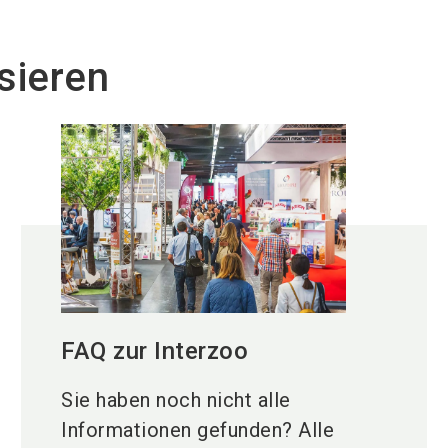
 06 62 09
sieren
nen Sie mit dem BRK am Messegelände individue
s BRK am Messegelände
g sind folgende BRK-Stationen besetzt:
 9 11 86 06 61 56
86 06 67 56
 06 69 56
1 86 06 63 56
FAQ zur Interzoo
Sie haben noch nicht alle
Informationen gefunden? Alle