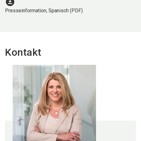
download_for_offline
Presseinformation, Spanisch (PDF)
Kontakt