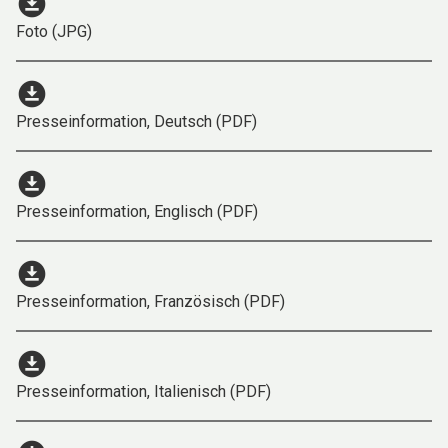
download_for_offline
Foto (JPG)
download_for_offline
Presseinformation, Deutsch (PDF)
download_for_offline
Presseinformation, Englisch (PDF)
download_for_offline
Presseinformation, Französisch (PDF)
download_for_offline
Presseinformation, Italienisch (PDF)