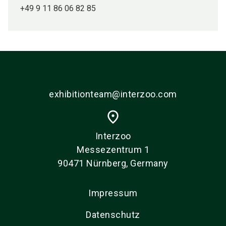
+49 9 11 86 06 82 85
exhibitionteam@interzoo.com
place
Interzoo
Messezentrum 1
90471 Nürnberg, Germany
Impressum
Datenschutz