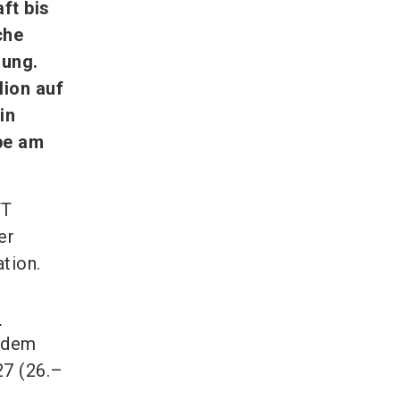
ft bis
che
rung.
lion auf
in
pe am
TT
er
tion.
e
f dem
27 (26.–