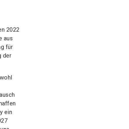
en 2022
e aus
g für
g der
owohl
tausch
haffen
y ein
027