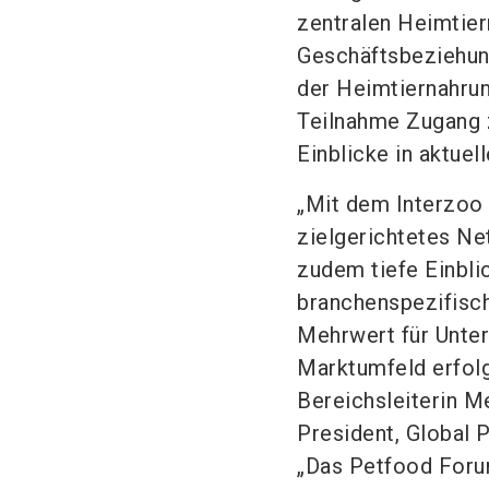
zentralen Heimtier
Geschäftsbeziehung
der Heimtiernahrun
Teilnahme Zugang 
Einblicke in aktuel
„Mit dem Interzoo 
zielgerichtetes N
zudem tiefe Einbli
branchenspezifisc
Mehrwert für Unter
Marktumfeld erfolg
Bereichsleiterin M
President, Global 
„Das Petfood Forum