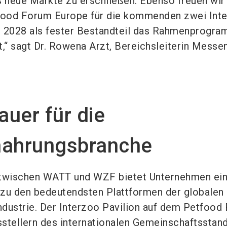
 neue Märkte zu erschließen. Ebenso freuen wir
tfood Forum Europe für die kommenden zwei Int
d 2028 als fester Bestandteil das Rahmenprogra
t,“ sagt Dr. Rowena Arzt, Bereichsleiterin Messe
uer für die
nahrungsbranche
 zwischen WATT und WZF bietet Unternehmen ei
 zu den bedeutendsten Plattformen der globalen
dustrie. Der Interzoo Pavilion auf dem Petfood
stellern des internationalen Gemeinschaftsstand