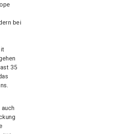
rope
dern bei
it
 gehen
ast 35
das
ns.
 auch
ackung
e