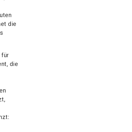
uten
et die
s
 für
nt, die
ven
t,
nzt: