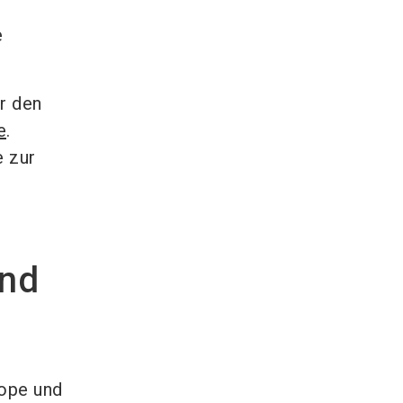
e
r den
e
.
e zur
und
ope und