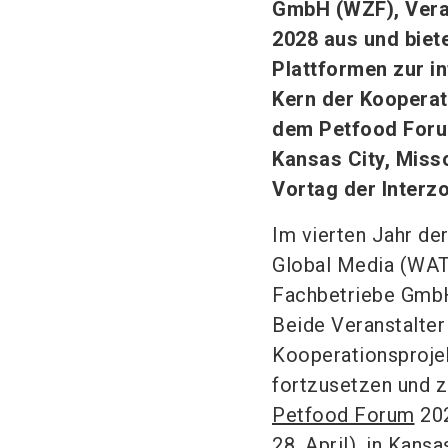
GmbH (WZF), Veran
2028 aus und biet
Plattformen zur i
Kern der Kooperat
dem Petfood Forum 
Kansas City, Miss
Vortag der Interz
Im vierten Jahr d
Global Media (WAT
Fachbetriebe GmbH
Beide Veranstalter 
Kooperationsproj
fortzusetzen und z
Petfood Forum
202
28. April), in Kans