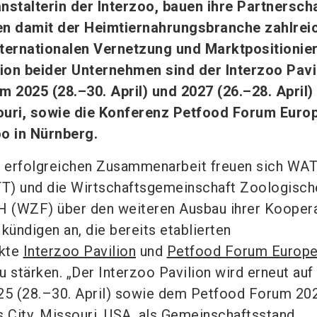
stalterin der Interzoo, bauen ihre Partnerscha
en damit der Heimtiernahrungsbranche zahlrei
nternationalen Vernetzung und Marktpositionie
ion beider Unternehmen sind der Interzoo Pavi
2025 (28.–30. April) und 2027 (26.–28. April) 
ouri, sowie die Konferenz Petfood Forum Euro
oo in Nürnberg.
er erfolgreichen Zusammenarbeit freuen sich WA
T) und die Wirtschaftsgemeinschaft Zoologisch
 (WZF) über den weiteren Ausbau ihrer Koopera
kündigen an, die bereits etablierten
ekte
Interzoo Pavilion
und
Petfood Forum Europ
u stärken. „Der Interzoo Pavilion wird erneut au
5 (28.–30. April) sowie dem Petfood Forum 20
as City, Missouri, USA, als Gemeinschaftsstand