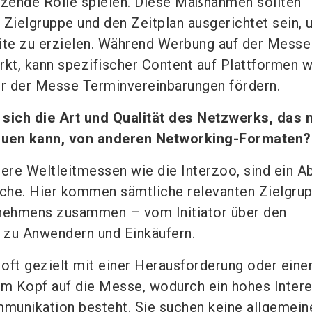
tzende Rolle spielen. Diese Maßnahmen sollten
 Zielgruppe und den Zeitplan ausgerichtet sein,
te zu erzielen. Während Werbung auf der Messe
rkt, kann spezifischer Content auf Plattformen w
or der Messe Terminvereinbarungen fördern.
 sich die Art und Qualität des Netzwerks, das 
auen kann, von anderen Networking-Formaten?
re Weltleitmessen wie die Interzoo, sind ein Ab
che. Hier kommen sämtliche relevanten Zielgru
rnehmens zusammen – vom Initiator über den
n zu Anwendern und Einkäufern.
ft gezielt mit einer Herausforderung oder ein
im Kopf auf die Messe, wodurch ein hohes Inter
munikation besteht. Sie suchen keine allgemein