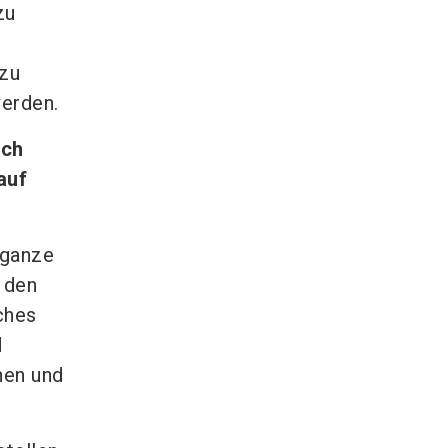
zu
 zu
erden.
rch
auf
 ganze
 den
ches
d
nen und