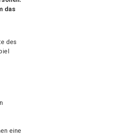
m das
te des
iel
n
en eine