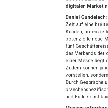
digitalen Marketi
Daniel Gundelach:
Zeit auf eine breit
Kunden, potenziell
potenzielle neue M
fünf Geschäftsreis
des Verbands der 
einer Messe liegt 
Zudem können jung
vorstellen, sonder
Durch Gespräche u
branchenspezifisch
und Fülle sonst kau
Messen erfordern e