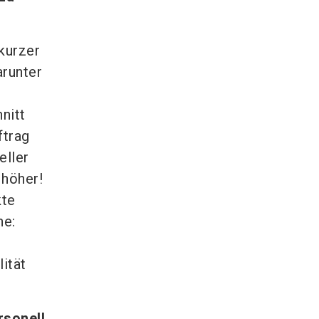
kurzer
arunter
nitt
ftrag
eller
 höher!
kte
he:
ität
rsonell.