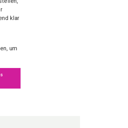
tellen,
r
end klar
ten, um
es