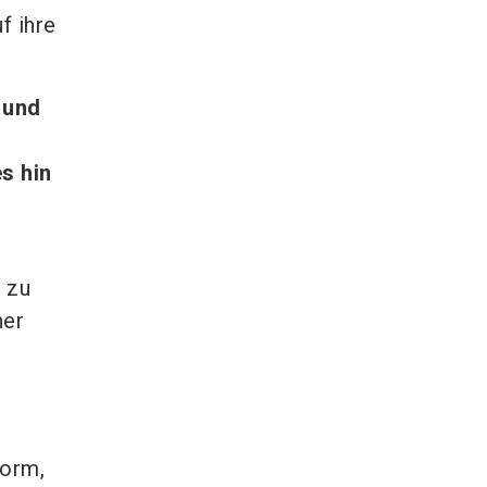
f ihre
 und
s hin
t zu
her
m
form,