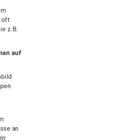
 um
 oft
ie z.B.
man auf
bild
ppen
em
esse an
en