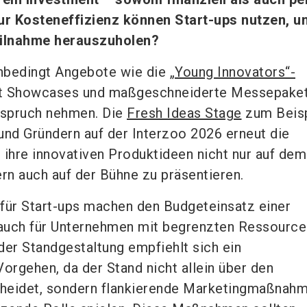
r Kosteneffizienz können Start-ups nutzen, u
eilnahme herauszuholen?
unbedingt Angebote wie die
„Young Innovators“-
ct Showcases und maßgeschneiderte Messepake
nspruch nehmen. Die
Fresh Ideas Stage
zum Beisp
und Gründern auf der Interzoo 2026 erneut die
 ihre innovativen Produktideen nicht nur auf dem
n auch auf der Bühne zu präsentieren.
ür Start-ups machen den Budgeteinsatz einer
auch für Unternehmen mit begrenzten Ressource
 der Standgestaltung empfiehlt sich ein
Vorgehen, da der Stand nicht allein über den
heidet, sondern flankierende Marketingmaßnahm