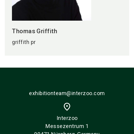
Thomas
Griffith
griffith pr
exhibitionteam@interzoo.com
place
Interzoo
Messezentrum 1