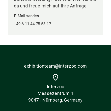
da und freue mich auf Ihre Anfrage.
E-Mail senden
+49 6 11 44 75 53 17
exhibitionteam@interzoo.com
place
Interzoo
Messezentrum 1
90471 Nürnberg, Germany