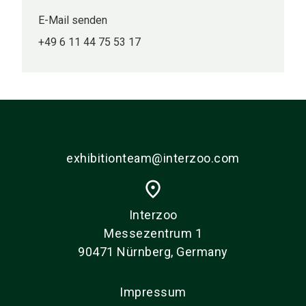
E-Mail senden
+49 6 11 44 75 53 17
exhibitionteam@interzoo.com
place
Interzoo
Messezentrum 1
90471 Nürnberg, Germany
Impressum