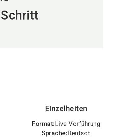
language
DE
Schritt
search
Einzelheiten
Format
:
Live Vorführung
Sprache
:
Deutsch