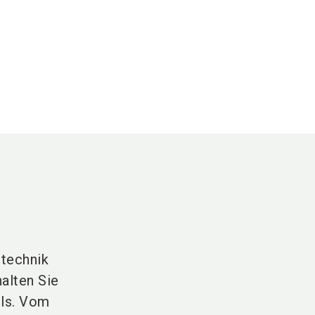
mtechnik
halten Sie
lls. Vom