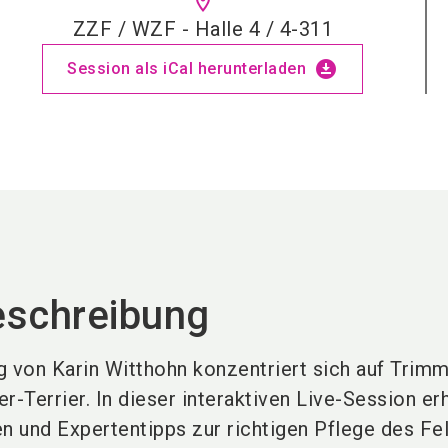
location_on
ZZF / WZF - Halle 4 / 4-311
download_for_offline
Session als iCal herunterladen
eschreibung
g von Karin Witthohn konzentriert sich auf Trim
r-Terrier. In dieser interaktiven Live-Session er
en und Expertentipps zur richtigen Pflege des Fe