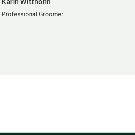
Karin
Witthohn
Professional Groomer