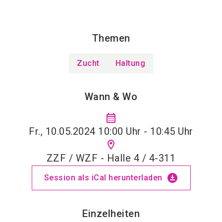
Themen
Zucht
Haltung
Wann & Wo
calendar_month
Fr., 10.05.2024 10:00 Uhr - 10:45 Uhr
location_on
ZZF / WZF - Halle 4 / 4-311
download_for_offline
Session als iCal herunterladen
Einzelheiten