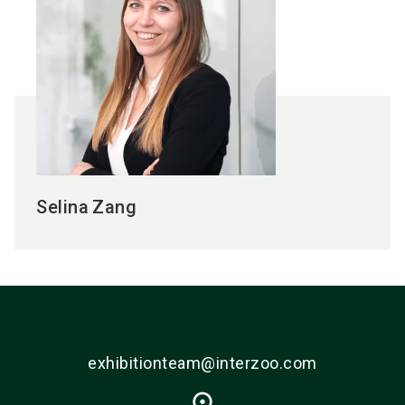
Selina
Zang
exhibitionteam@interzoo.com
place