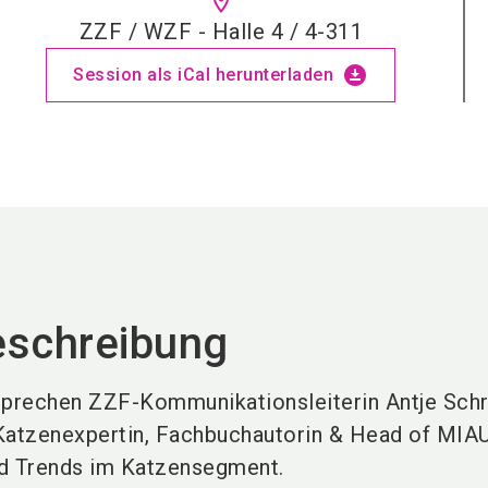
location_on
ZZF / WZF - Halle 4 / 4-311
download_for_offline
Session als iCal herunterladen
eschreibung
sprechen ZZF-Kommunikationsleiterin Antje Schr
Katzenexpertin, Fachbuchautorin & Head of MIAU
nd Trends im Katzensegment.