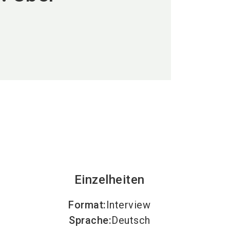
language
DE
search
Einzelheiten
Format
:
Interview
Sprache
:
Deutsch