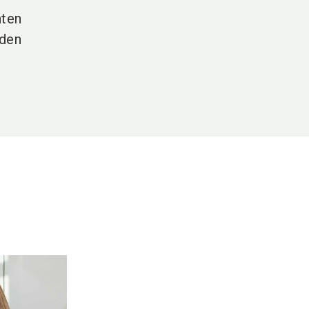
hten
 den