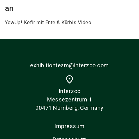
an
YowUp! Kefir mit Ente & Kürbis Video
exhibitionteam@interzoo.com
place
Interzoo
Messezentrum 1
90471 Nürnberg, Germany
Impressum