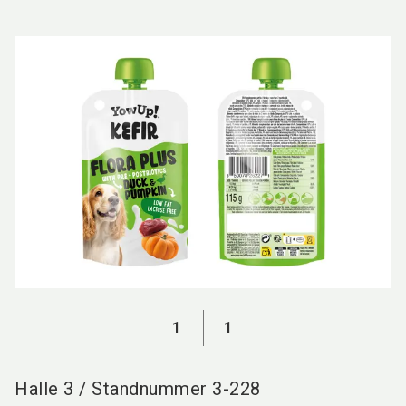
language
DE
search
1
1
Halle
3
/
Standnummer
3-228