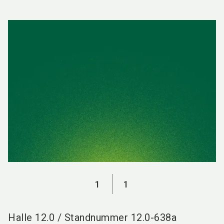
language
DE
search
1
1
Halle
12.0
/
Standnummer
12.0-638a