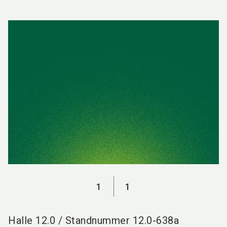
language
DE
search
1
1
Halle
12.0
/
Standnummer
12.0-638a