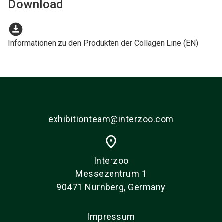
Download
download_for_offline
Informationen zu den Produkten der Collagen Line (EN)
exhibitionteam@interzoo.com
place
Interzoo
Messezentrum 1
90471 Nürnberg, Germany
Impressum