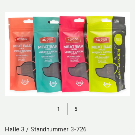
language
DE
search
1
5
Halle
3
/
Standnummer
3-726