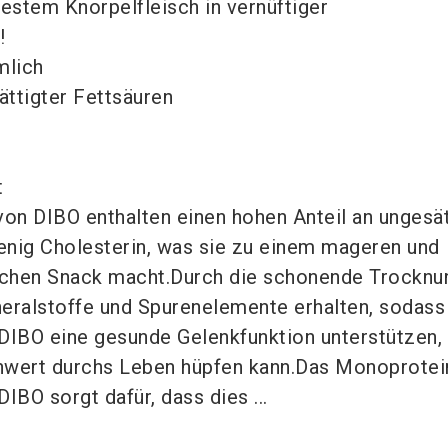
estem Knorpelfleisch in vernüftiger
!
mlich
ättigter Fettsäuren
t
on DIBO enthalten einen hohen Anteil an ungesät
enig Cholesterin, was sie zu einem mageren und
hen Snack macht.Durch die schonende Trocknu
neralstoffe und Spurenelemente erhalten, sodass
IBO eine gesunde Gelenkfunktion unterstützen,
hwert durchs Leben hüpfen kann.Das Monoprotein
BO sorgt dafür, dass dies ...