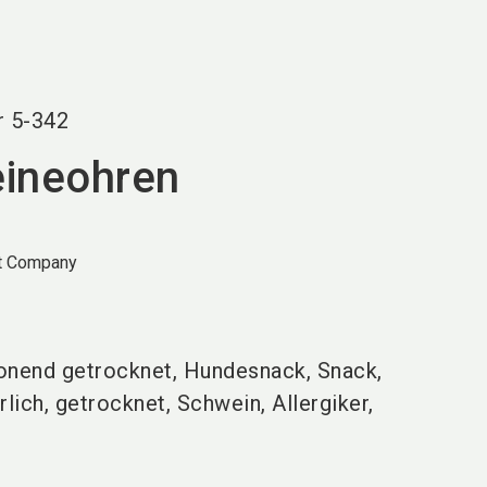
language
DE
search
r
5-342
ineohren
t Company
onend getrocknet, Hundesnack, Snack,
ürlich, getrocknet, Schwein, Allergiker,