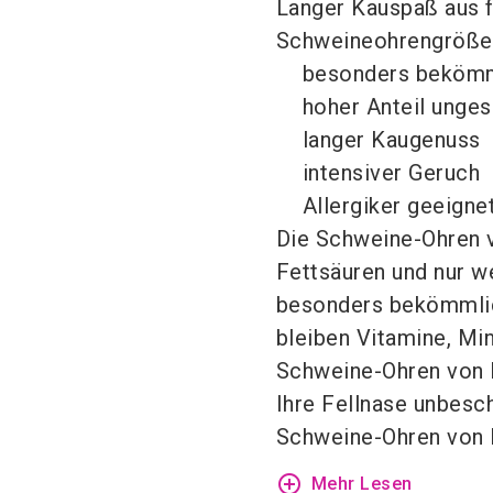
Langer Kauspaß aus f
Schweineohrengröße
besonders beköm
hoher Anteil unges
langer Kaugenuss
intensiver Geruch
Allergiker geeigne
Die Schweine-Ohren v
Fettsäuren und nur w
besonders bekömmlic
bleiben Vitamine, Mi
Schweine-Ohren von D
Ihre Fellnase unbesc
Schweine-Ohren von DI
add_circle_outline
Mehr Lesen