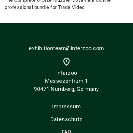
The Complete 8-Size Muzzle Movement Canine
professional bundle for Trade Video
exhibitionteam@interzoo.com
place
Interzoo
Messezentrum 1
90471 Nürnberg, Germany
Impressum
Datenschutz
FAQ