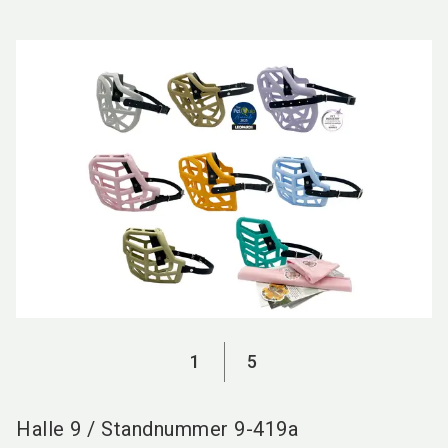
language
DE
search
1
5
Halle
9
/
Standnummer
9-419a