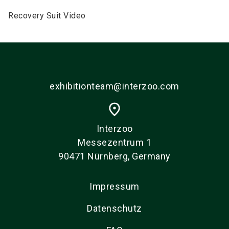
Recovery Suit Video
exhibitionteam@interzoo.com
place
Interzoo
Messezentrum 1
90471 Nürnberg, Germany
Impressum
Datenschutz