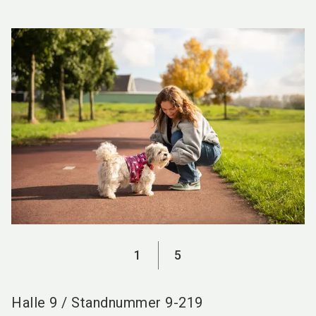
language
DE
search
1
5
Halle
9
/
Standnummer
9-219