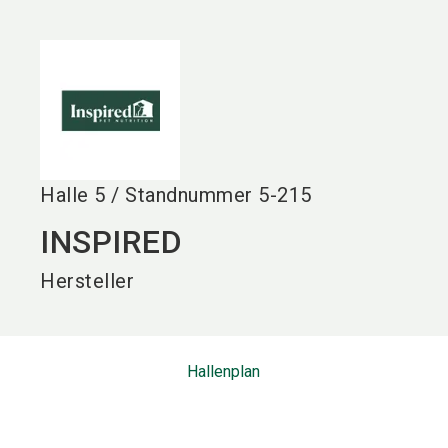
language
DE
search
Halle
5
/
Standnummer
5-215
INSPIRED
Hersteller
Hallenplan