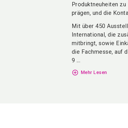
Produktneuheiten zu 
prägen, und die Kont
Mit über 450 Ausstel
International, die z
mitbringt, sowie Eink
die Fachmesse, auf d
9 ...
add_circle_outline
Mehr Lesen