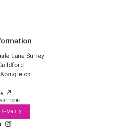
formation
pale Lane Surrey
Guildford
 Königreich
te
 9311490
 E-Mail