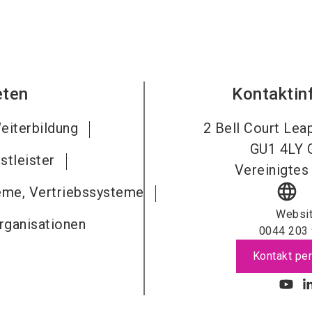
eten
Kontaktin
eiterbildung
2 Bell Court Lea
GU1 4LY
stleister
Vereinigtes
language
me, Vertriebssysteme
Websi
rganisationen
0044 203
Kontakt per