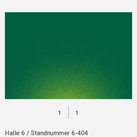
language
DE
search
1
1
Halle
6
/
Standnummer
6-404