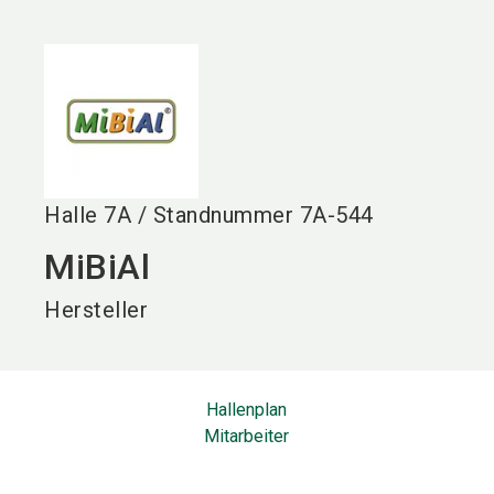
language
DE
search
Halle
7A
/
Standnummer
7A-544
MiBiAl
Hersteller
Hallenplan
Mitarbeiter