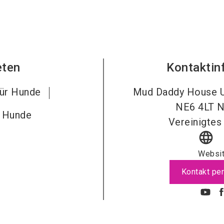
eten
Kontaktin
für Hunde
Mud Daddy House Un
NE6 4LT
N
r Hunde
Vereinigtes
language
Websi
Kontakt per