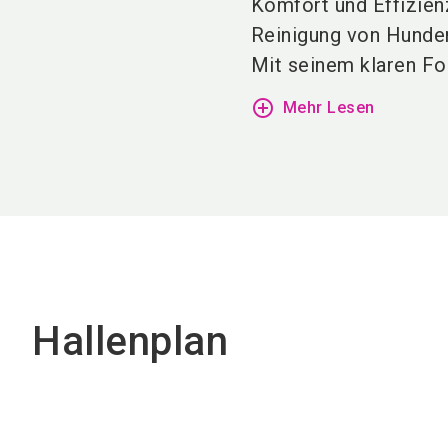
Komfort und Effizien
Reinigung von Hunden
Mit seinem klaren Fok
add_circle_outline
Mehr Lesen
Hallenplan