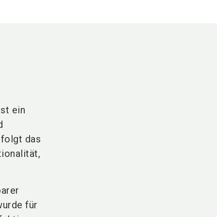
st ein
d
folgt das
ionalität,
barer
wurde für