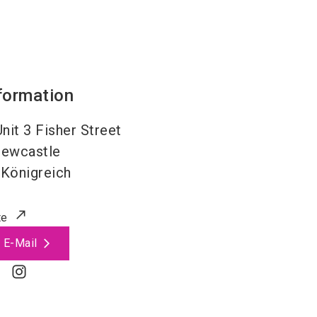
formation
it 3 Fisher Street
ewcastle
 Königreich
te
 E-Mail