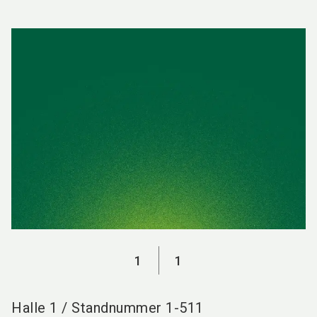
language
DE
search
1
1
Halle
1
/
Standnummer
1-511