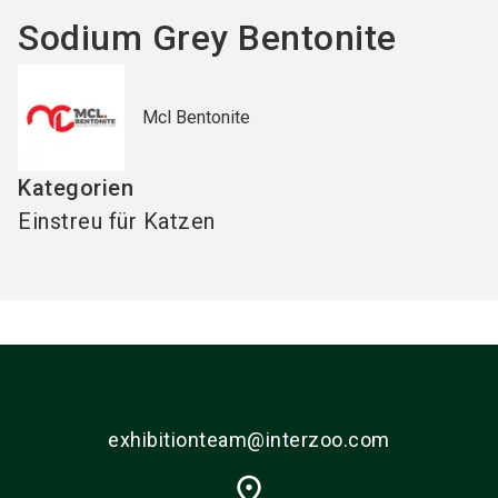
Sodium Grey Bentonite
Mcl Bentonite
Kategorien
Einstreu für Katzen
exhibitionteam@interzoo.com
place