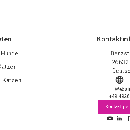
eten
Kontaktin
r Hunde
Benzst
26632
 Katzen
Deutsc
language
r Katzen
Websi
+49 4928
Kontakt per