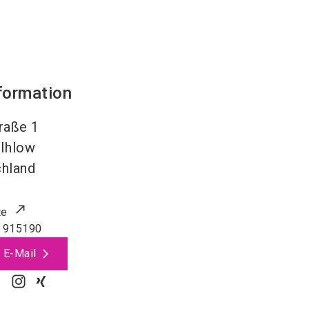
formation
raße 1
Ihlow
hland
te
 915190
 E-Mail