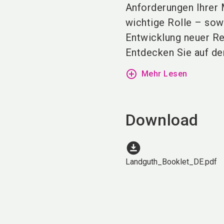
Anforderungen Ihrer M
wichtige Rolle – sow
Entwicklung neuer R
Entdecken Sie auf der
add_circle_outline
Mehr Lesen
Download
download_for_offline
Landguth_Booklet_DE.pdf