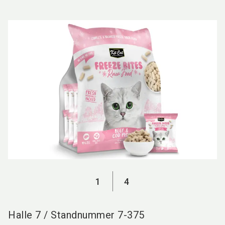
language
DE
search
1
4
Halle
7
/
Standnummer
7-375