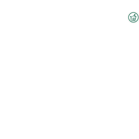
Interzoo-Newsletter
Branchenwissen, Insights und
Neuigkeiten zur Interzoo – das
bietet Ihnen der Newsletter der
Weltleitmesse der
internationalen Heimtierbranche.
Melden Sie sich jetzt an und
bleiben Sie immer up-to-date.
Zum Hallenplan
Produkte