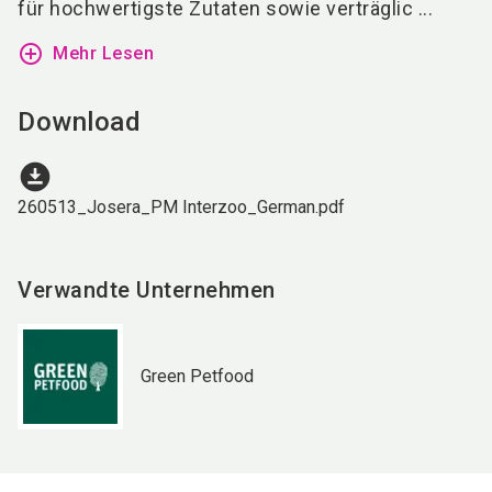
für hochwertigste Zutaten sowie verträglic ...
add_circle_outline
Mehr Lesen
Download
download_for_offline
260513_Josera_PM Interzoo_German.pdf
Verwandte Unternehmen
Green Petfood