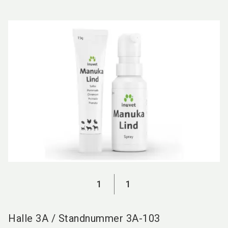
language
DE
search
1
1
Halle
3A
/
Standnummer
3A-103